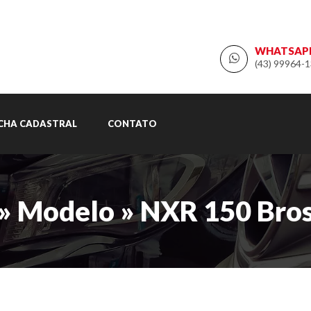
WHATSAP
(43) 99964-
ICHA CADASTRAL
CONTATO
» Modelo » NXR 150 Bro