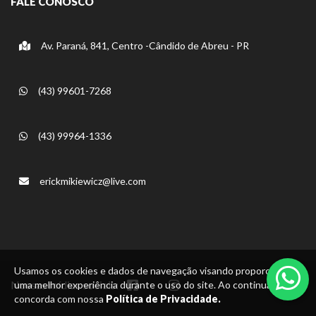
FALE CONOSCO
Av. Paraná, 841, Centro -Cândido de Abreu - PR
(43) 99601-7268
(43) 99964-1336
erickmikiewicz@live.com
Usamos os cookies e dados de navegação visando proporcionar
Nossas mídias sociais:
uma melhor experiência durante o uso do site. Ao continuar, você
concorda com nossa
Política de Privacidade.