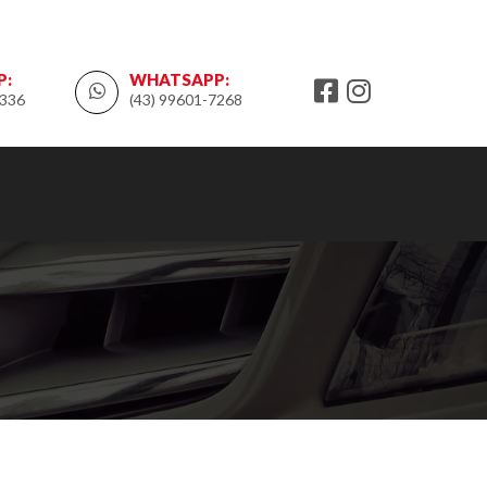
P:
WHATSAPP:
1336
(43) 99601-7268