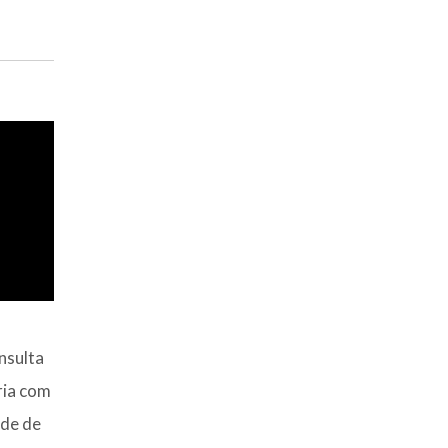
sulta
ria com
ade de