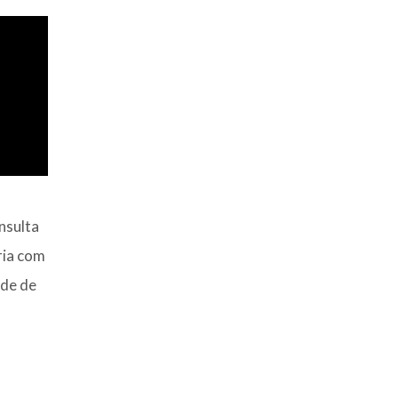
sulta
ria com
ade de