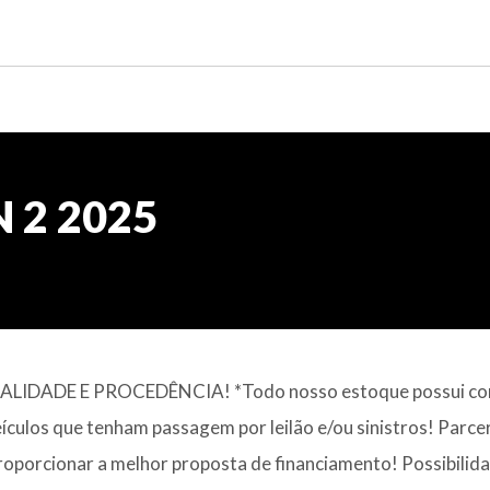
N 2 2025
IDADE E PROCEDÊNCIA! *Todo nosso estoque possui con
eículos que tenham passagem por leilão e/ou sinistros! Parce
roporcionar a melhor proposta de financiamento! Possibilid